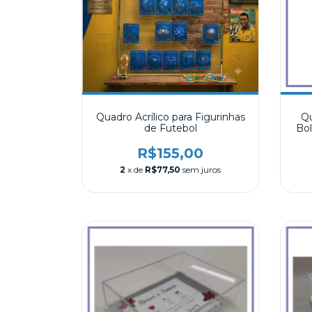
Quadro Acrílico para Figurinhas
Qu
de Futebol
Bol
R$155,00
2
x de
R$77,50
sem juros