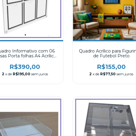
adro Informativo com 06
Quadro Acrílico para Figuri
sas Porta folhas A4 Acrílico
de Futebol Preto
02
R$390,00
R$155,00
2
x de
R$195,00
sem juros
2
x de
R$77,50
sem juros