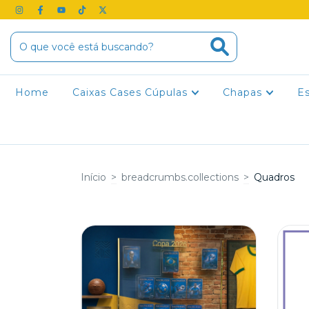
Home
Caixas Cases Cúpulas
Chapas
E
Início
>
breadcrumbs.collections
>
Quadros