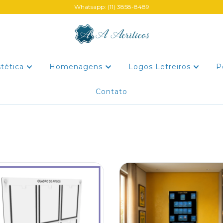
Whatsapp: (11) 3858-8489
stética
Homenagens
Logos Letreiros
P
Contato