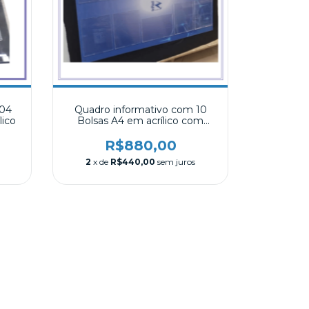
 04
Quadro informativo com 10
lico
Bolsas A4 em acrílico com
adesivo
R$880,00
2
x de
R$440,00
sem juros