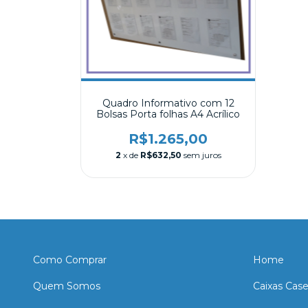
Quadro Informativo com 12
Bolsas Porta folhas A4 Acrílico
R$1.265,00
2
x de
R$632,50
sem juros
Como Comprar
Home
Quem Somos
Caixas Cas