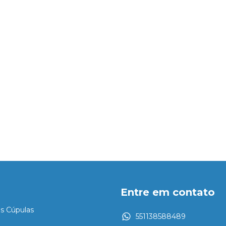
Entre em contato
es Cúpulas
551138588489