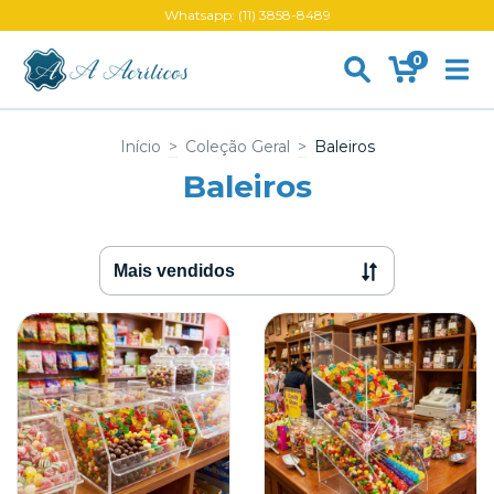
Whatsapp: (11) 3858-8489
0
Início
>
Coleção Geral
>
Baleiros
Baleiros