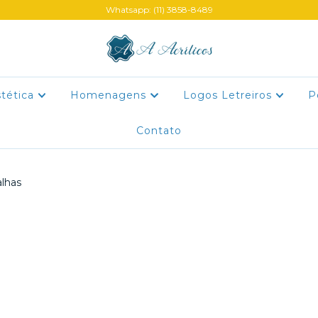
Whatsapp: (11) 3858-8489
stética
Homenagens
Logos Letreiros
P
Contato
lhas