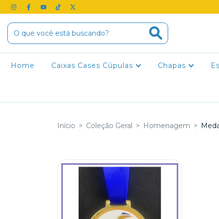
Home
Caixas Cases Cúpulas
Chapas
E
Início
>
Coleção Geral
>
Homenagem
>
Meda