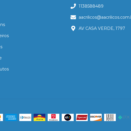
1138588489
aacrilicos@aacrilicos.com.
ns
AV CASA VERDE, 1797
eiros
as
e
utos