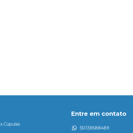
Entre em contato
es Cúpulas
551138588489