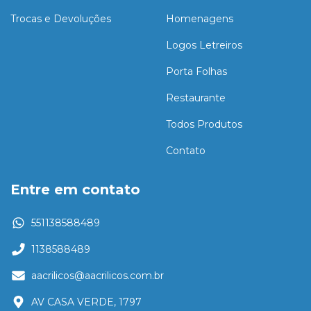
Trocas e Devoluções
Homenagens
Logos Letreiros
Porta Folhas
Restaurante
Todos Produtos
Contato
Entre em contato
551138588489
1138588489
aacrilicos@aacrilicos.com.br
AV CASA VERDE, 1797