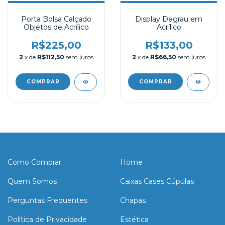
Porta Bolsa Calçado
Display Degrau em
Objetos de Acrílico
Acrílico
R$225,00
R$133,00
2
x de
R$112,50
sem juros
2
x de
R$66,50
sem juros
Como Comprar
Home
Quem Somos
Caixas Cases Cúpulas
Perguntas Frequentes
Chapas
Política de Privacidade
Estética