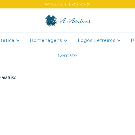
Whatsapp: (11) 3858-8489
stética
Homenagens
Logos Letreiros
P
Contato
Parafuso