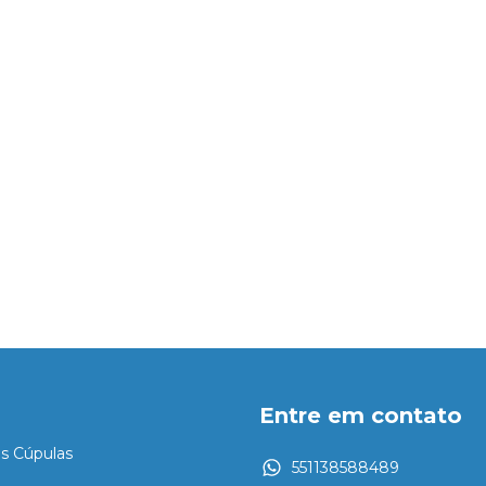
Entre em contato
es Cúpulas
551138588489