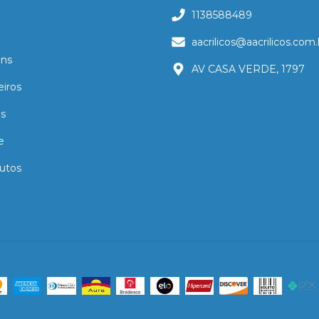
1138588489
aacrilicos@aacrilicos.com.
ns
AV CASA VERDE, 1797
eiros
as
e
utos