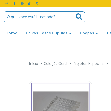
Home
Caixas Cases Cúpulas
Chapas
E
Início
>
Coleção Geral
>
Projetos Especiais
>