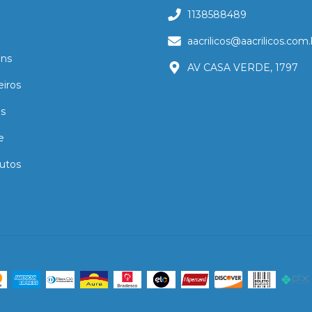
1138588489
aacrilicos@aacrilicos.com.
ns
AV CASA VERDE, 1797
eiros
as
e
utos