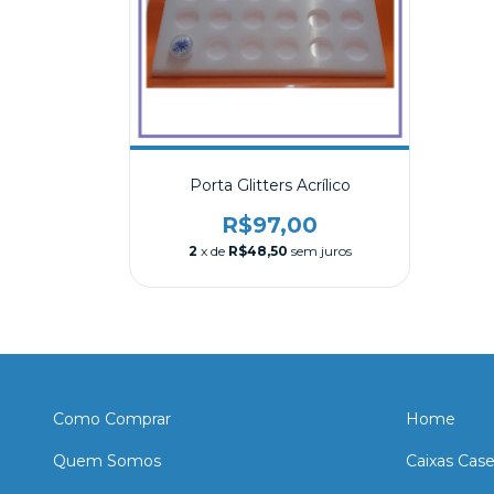
Porta Glitters Acrílico
R$97,00
2
x de
R$48,50
sem juros
Como Comprar
Home
Quem Somos
Caixas Cas