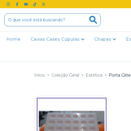
Home
Caixas Cases Cúpulas
Chapas
E
Início
>
Coleção Geral
>
Estética
>
Porta Glite