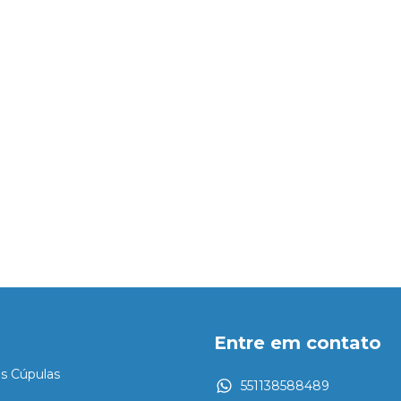
Entre em contato
es Cúpulas
551138588489