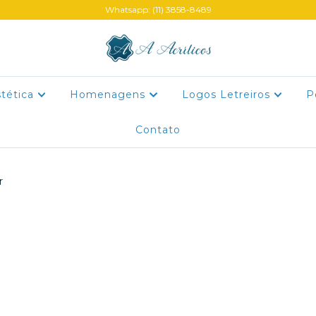
Whatsapp: (11) 3858-8489
stética
Homenagens
Logos Letreiros
P
Contato
r