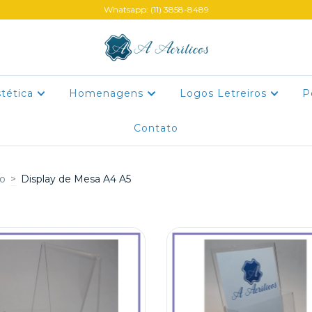
Whatsapp: (11) 3858-8489
stética
Homenagens
Logos Letreiros
P
Contato
co
>
Display de Mesa A4 A5