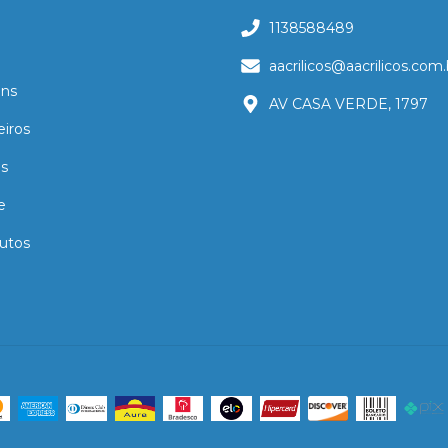
1138588489
aacrilicos@aacrilicos.com.
ns
AV CASA VERDE, 1797
eiros
as
e
utos