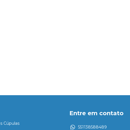
Entre em contato
es Cúpulas
551138588489