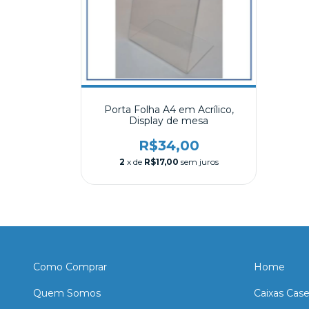
Porta Folha A4 em Acrílico,
Display de mesa
R$34,00
2
x de
R$17,00
sem juros
Como Comprar
Home
Quem Somos
Caixas Cas