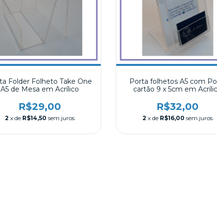
ta Folder Folheto Take One
Porta folhetos A5 com Po
A5 de Mesa em Acrílico
cartão 9 x 5cm em Acríli
R$29,00
R$32,00
2
x de
R$14,50
sem juros
2
x de
R$16,00
sem juros