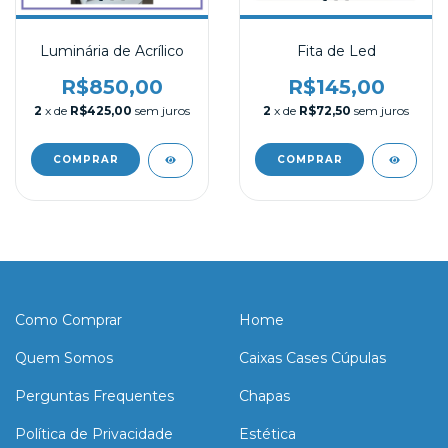
Luminária de Acrílico
Fita de Led
R$850,00
R$145,00
2
x de
R$425,00
sem juros
2
x de
R$72,50
sem juros
Como Comprar
Home
Quem Somos
Caixas Cases Cúpulas
Perguntas Frequentes
Chapas
Política de Privacidade
Estética