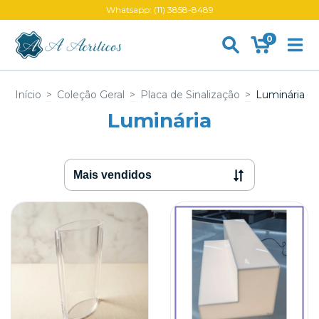
Whatsapp: (11) 3858-8489
0
Início
>
Coleção Geral
>
Placa de Sinalização
>
Luminária
Luminária