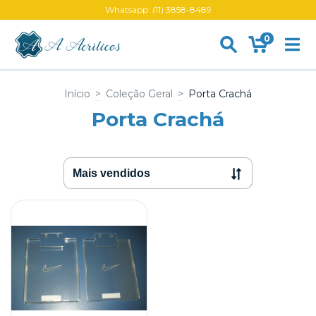
Whatsapp: (11) 3858-8489
0
Início
>
Coleção Geral
>
Porta Crachá
Porta Crachá