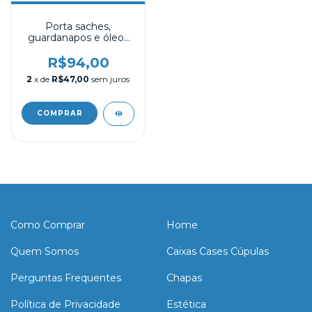
Porta saches,
guardanapos e óleos
com número de mesa.
R$94,00
2
x de
R$47,00
sem juros
Como Comprar
Home
Quem Somos
Caixas Cases Cúpulas
Perguntas Frequentes
Chapas
Política de Privacidade
Estética