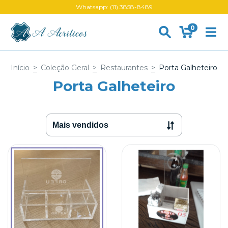
Whatsapp: (11) 3858-8489
0
Início
>
Coleção Geral
>
Restaurantes
>
Porta Galheteiro
Porta Galheteiro