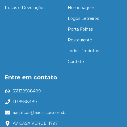
Trocas e Devoluções
Homenagens
Logos Letreiros
Porta Folhas
Restaurante
Todos Produtos
Contato
Entre em contato
551138588489
1138588489
aacrilicos@aacrilicos.com.br
AV CASA VERDE, 1797