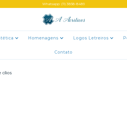
Whatsapp: (11) 3858-8489
stética
Homenagens
Logos Letreiros
P
Contato
cílios