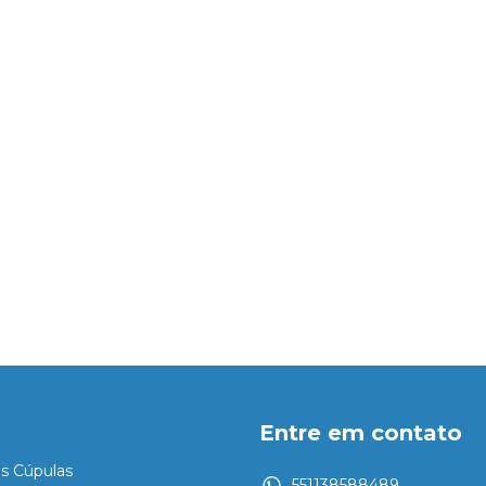
Entre em contato
es Cúpulas
551138588489