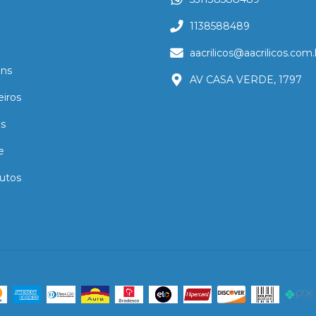
1138588489
aacrilicos@aacrilicos.com.
ns
AV CASA VERDE, 1797
eiros
as
e
utos