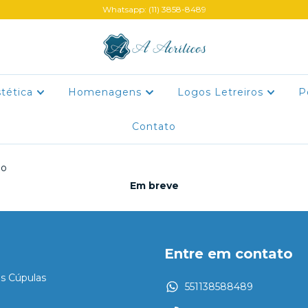
Whatsapp: (11) 3858-8489
stética
Homenagens
Logos Letreiros
P
Contato
ho
Em breve
Entre em contato
es Cúpulas
551138588489