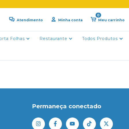
0
Atendimento
Minha conta
Meu carrinho
orta Folhas
Restaurante
Todos Produtos
Permaneça conectado