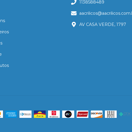
1138588489
aacrilicos@aacrilicos.com.
ns
AV CASA VERDE, 1797
eiros
as
e
utos