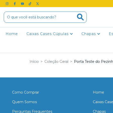
Home
Caixas Cases Cúpulas
Chapas
E
Início
>
Coleção Geral
>
Porta Teste do Pezin
Como Comprar
Home
Quem Somos
Caixas Cas
Perguntas Frequentes
Chapas