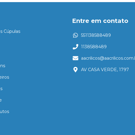
Entre em contato
es Cúpulas
551138588489
1138588489
aacrilicos@aacrilicos.com.
ns
AV CASA VERDE, 1797
eiros
as
e
utos