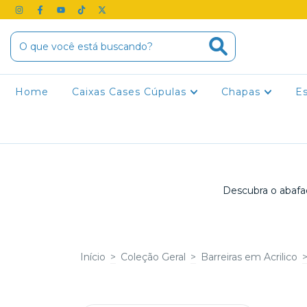
Home
Caixas Cases Cúpulas
Chapas
E
Descubra o abafad
Início
>
Coleção Geral
>
Barreiras em Acrilico