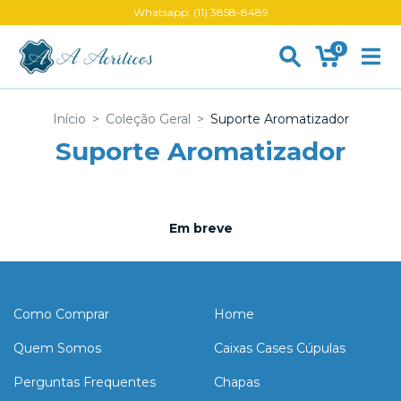
Whatsapp: (11) 3858-8489
0
Início
>
Coleção Geral
>
Suporte Aromatizador
Suporte Aromatizador
Em breve
Como Comprar
Home
Quem Somos
Caixas Cases Cúpulas
Perguntas Frequentes
Chapas