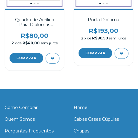
Quadro de Acrílico
Porta Diploma
Para Diplomas
Convites Cartas Telas
R$193,00
R$80,00
2
x de
R$96,50
sem juros
2
x de
R$40,00
sem juros
Como Comprar
Home
Quem Somos
Caixas Cases Cúpulas
Perguntas Frequentes
Chapas