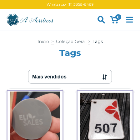
Whatsapp: (11) 3858-8489
0
Início
>
Coleção Geral
>
Tags
Tags