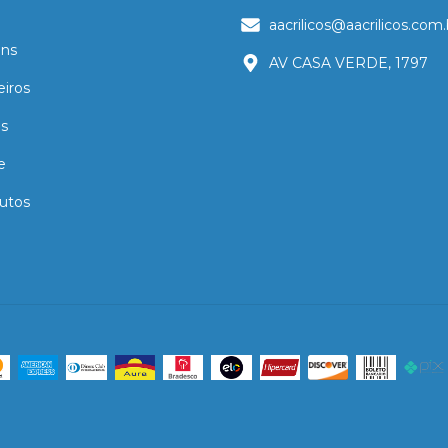
aacrilicos@aacrilicos.com.
ns
AV CASA VERDE, 1797
eiros
as
e
utos