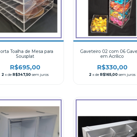
orta Toalha de Mesa para
Gaveteiro 02 com 06 Gave
Sousplat
em Acrílico
R$695,00
R$330,00
2
x de
R$347,50
sem juros
2
x de
R$165,00
sem juros