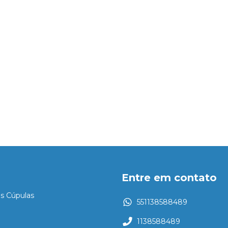
Entre em contato
es Cúpulas
551138588489
1138588489