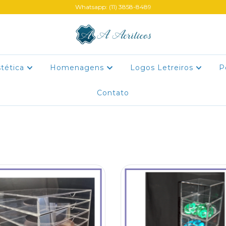
Whatsapp: (11) 3858-8489
stética
Homenagens
Logos Letreiros
P
Contato