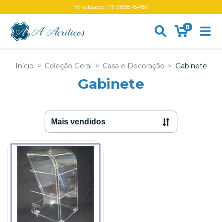
Whatsapp: (11) 3858-8489
0
Início
>
Coleção Geral
>
Casa e Decoração
>
Gabinete
Gabinete