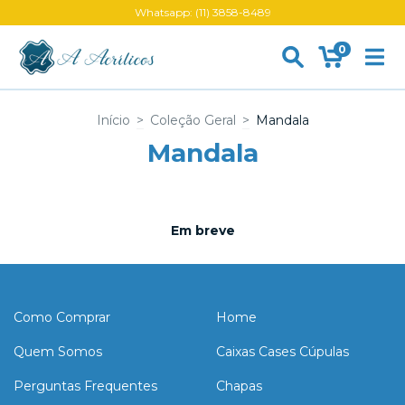
Whatsapp: (11) 3858-8489
0
Início
>
Coleção Geral
>
Mandala
Mandala
Em breve
Como Comprar
Home
Quem Somos
Caixas Cases Cúpulas
Perguntas Frequentes
Chapas