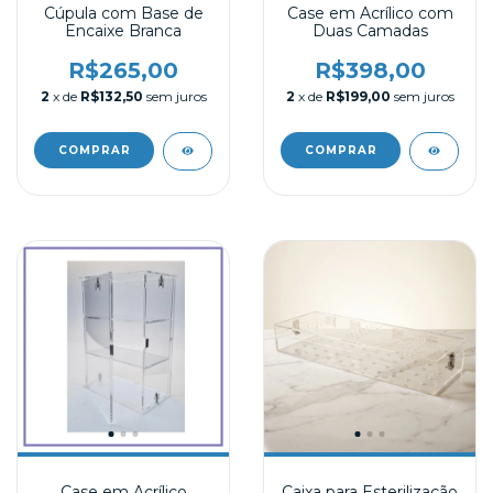
Cúpula com Base de
Case em Acrílico com
Encaixe Branca
Duas Camadas
R$265,00
R$398,00
2
x de
R$132,50
sem juros
2
x de
R$199,00
sem juros
Case em Acrílico
Caixa para Esterilização