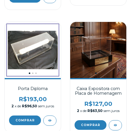
Porta Diploma
Caixa Expositora com
Placa de Homenagem
R$193,00
R$127,00
2
x de
R$96,50
sem juros
2
x de
R$63,50
sem juros