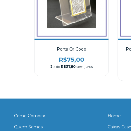
Porta Qr Code
Po
R$75,00
2
x de
R$37,50
sem juros
Como Comprar
Home
Quem Somos
Caixas Cas