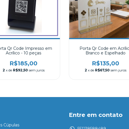
rta Qr Code Impresso em
Porta Qr Code em Acríli
Acrílico - 10 peças
Branco e Espelhado
R$185,00
R$135,00
2
x de
R$92,50
sem juros
2
x de
R$67,50
sem juros
Entre em contato
es Cúpulas
551138588489