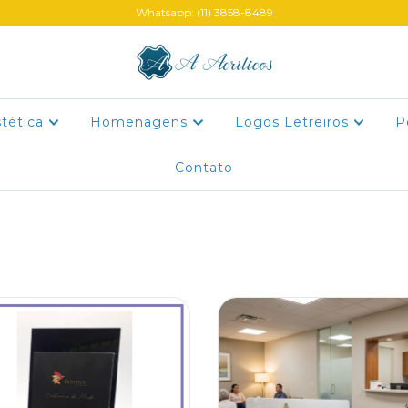
Whatsapp: (11) 3858-8489
stética
Homenagens
Logos Letreiros
P
Contato