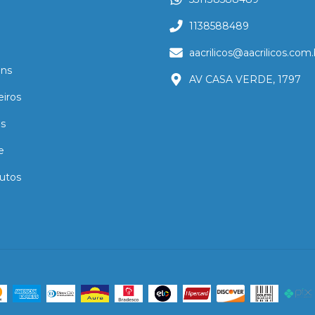
1138588489
aacrilicos@aacrilicos.com.
ns
AV CASA VERDE, 1797
eiros
as
e
utos