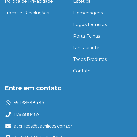
Política de Privacidade
Estética
Trocas e Devoluções
Homenagens
Logos Letreiros
Porta Folhas
Restaurante
Todos Produtos
Contato
Entre em contato
551138588489
1138588489
aacrilicos@aacrilicos.com.br