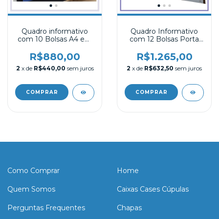
Quadro informativo
Quadro Informativo
com 10 Bolsas A4 em
com 12 Bolsas Porta
acrílico com adesivo
folhas A4 Acrílico
R$880,00
R$1.265,00
2
x de
R$440,00
sem juros
2
x de
R$632,50
sem juros
COMPRAR
Como Comprar
Home
Quem Somos
Caixas Cases Cúpulas
Perguntas Frequentes
Chapas