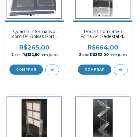
Quadro Informativo
Porta Informativo
com 04 Bolsas Porta
Folha A4 Pedestal de
folhas A4 Acrílico
Chão em Acrílico
R$265,00
R$664,00
2
x de
R$132,50
sem juros
2
x de
R$332,00
sem juros