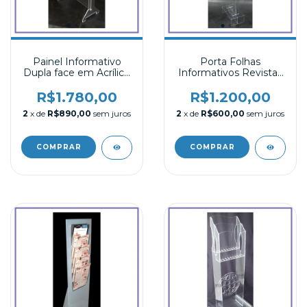
Painel Informativo
Porta Folhas
Dupla face em Acrílico
Informativos Revistas
com 12 bolsas A4
Jornais em Acrílico de
Chão
R$1.780,00
R$1.200,00
2
x de
R$890,00
sem juros
2
x de
R$600,00
sem juros